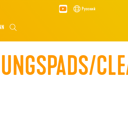
Русский
NN
GUNGSPADS/CLE