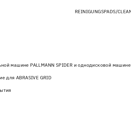
REINIGUNGSPADS/CLEAN
ьной машине PALLMANN SPIDER и однодисковой машин
ние для ABRASIVE GRID
рытия