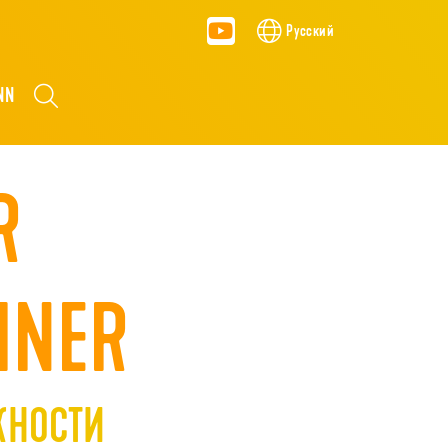
Русский
NN
R
INER
НОСТИ